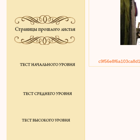
c9f56e8f6a103ca8d