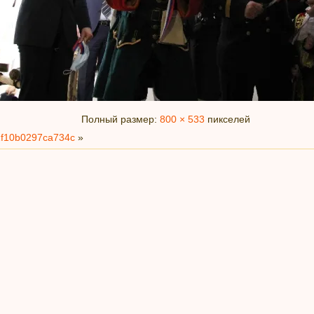
Полный размер:
800 × 533
пикселей
1f10b0297ca734c
»