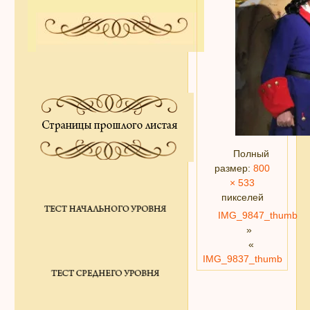
Полный
размер:
800
× 533
пикселей
IMG_9847_thumb
»
«
IMG_9837_thumb