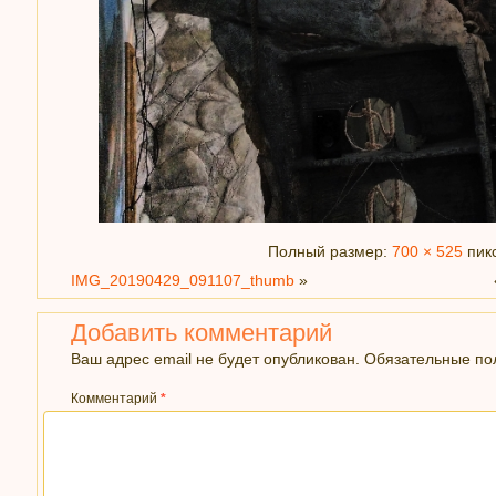
Полный размер:
700 × 525
пик
IMG_20190429_091107_thumb
»
Добавить комментарий
Ваш адрес email не будет опубликован.
Обязательные п
Комментарий
*