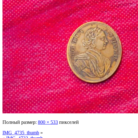
Полный размер:
800 × 533
пикселей
IMG_4735_thumb
»