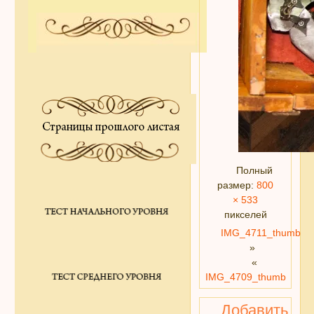
Полный
размер:
800
× 533
пикселей
IMG_4711_thumb
»
«
IMG_4709_thumb
Добавить