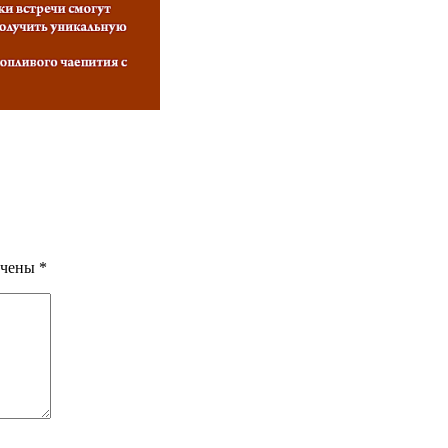
ечены
*