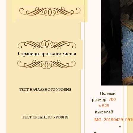
Полный
размер:
700
× 525
пикселей
IMG_20190429_091
»
«