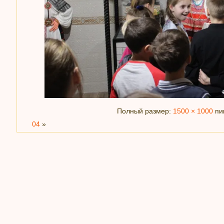
Полный размер:
1500 × 1000
пи
04
»